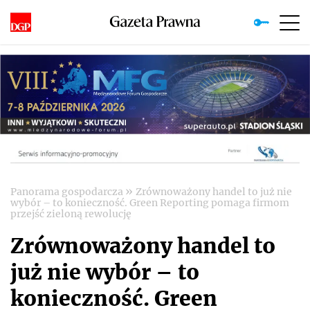
»
Panorama gospodarcza
Zrównoważony handel to już nie
wybór – to konieczność. Green Reporting pomaga firmom
przejść zieloną rewolucję
Zrównoważony handel to
już nie wybór – to
konieczność. Green