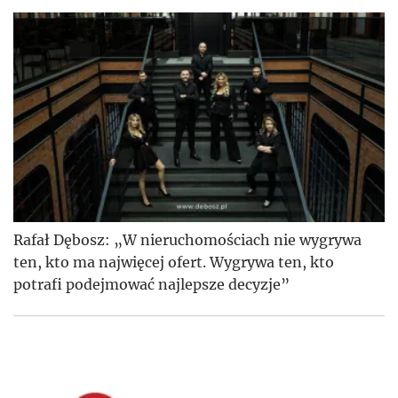
Rafał Dębosz: „W nieruchomościach nie wygrywa
ten, kto ma najwięcej ofert. Wygrywa ten, kto
potrafi podejmować najlepsze decyzje”