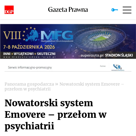
»
Panorama gospodarcza
Nowatorski system Emovere –
przełom w psychiatrii
Nowatorski system
Emovere – przełom w
psychiatrii