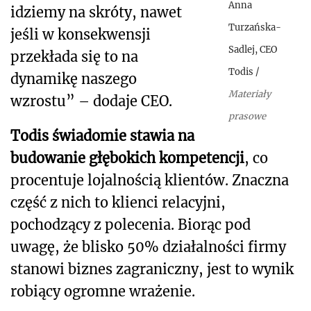
Anna
idziemy na skróty, nawet
Turzańska-
jeśli w konsekwensji
Sadlej, CEO
przekłada się to na
Todis
/
dynamikę naszego
Materiały
wzrostu” – dodaje CEO.
prasowe
Todis świadomie stawia na
budowanie głębokich kompetencji
, co
procentuje lojalnością klientów. Znaczna
część z nich to klienci relacyjni,
pochodzący z polecenia. Biorąc pod
uwagę, że blisko 50% działalności firmy
stanowi biznes zagraniczny, jest to wynik
robiący ogromne wrażenie.