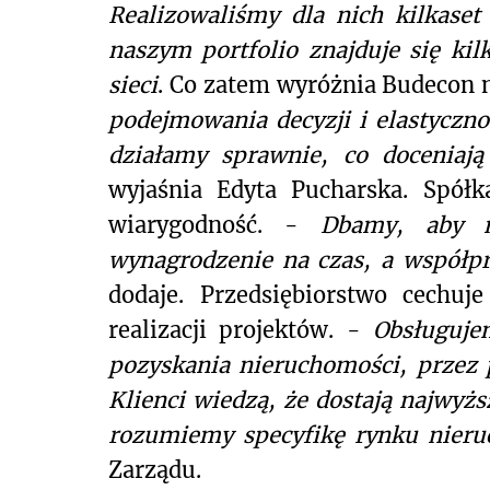
Realizowaliśmy dla nich kilkaset
naszym portfolio znajduje się kil
sieci
. Co zatem wyróżnia Budecon n
podejmowania decyzji i elastycznoś
działamy sprawnie, co doceniają
wyjaśnia Edyta Pucharska. Spółk
wiarygodność. -
Dbamy, aby n
wynagrodzenie na czas, a współp
dodaje. Przedsiębiorstwo cechu
realizacji projektów. -
Obsługuje
pozyskania nieruchomości, przez 
Klienci wiedzą, że dostają najwyż
rozumiemy specyfikę rynku nier
Zarządu.