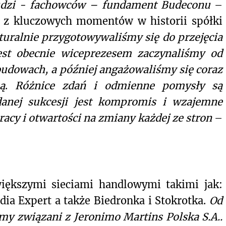
 ludzi - fachowców – fundament Budeconu
–
m z kluczowych momentów w historii spółki
turalnie przygotowywaliśmy się do przejęcia
jest obecnie wiceprezesem zaczynaliśmy od
udowach, a później angażowaliśmy się coraz
ą
.
Różnice zdań i odmienne pomysły są
danej sukcesji jest kompromis i wzajemne
acy i otwartości na zmiany każdej ze stron
–
większymi sieciami handlowymi takimi jak:
dia Expert a także Biedronka i Stokrotka.
Od
śmy związani z Jeronimo Martins Polska S.A..