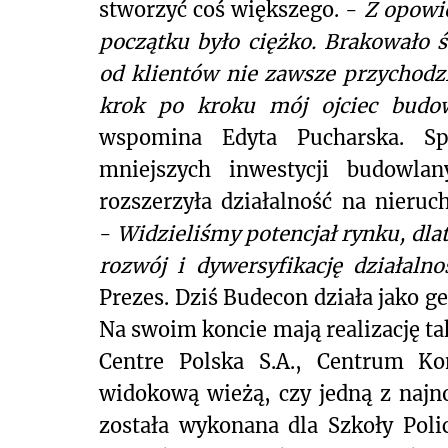
stworzyć coś większego. -
Z opowie
początku było ciężko. Brakowało 
od klientów nie zawsze przychodz
krok po kroku mój ojciec budo
wspomina Edyta Pucharska. Sp
mniejszych inwestycji budowla
rozszerzyła działalność na nieru
-
Widzieliśmy potencjał rynku, dla
rozwój i dywersyfikację działalno
Prezes. Dziś Budecon działa jako 
Na swoim koncie mają realizację ta
Centre Polska S.A., Centrum Ko
widokową wieżą, czy jedną z najno
została wykonana dla Szkoły Poli