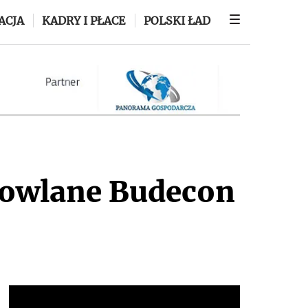
ACJA
KADRY I PŁACE
POLSKI ŁAD
dowlane Budecon