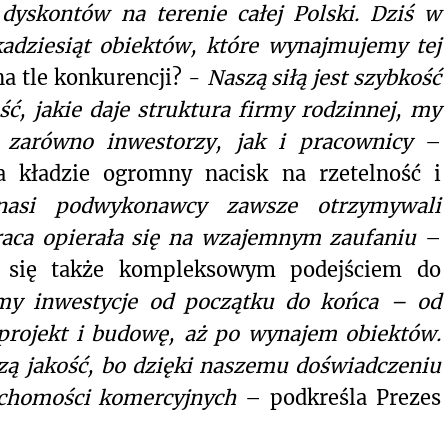
 dyskontów na terenie całej Polski. Dziś w
kadziesiąt obiektów, które wynajmujemy tej
a tle konkurencji? -
Naszą siłą jest szybkość
ć, jakie daje struktura firmy rodzinnej, my
 zarówno inwestorzy, jak i pracownicy
–
a kładzie ogromny nacisk na rzetelność i
asi podwykonawcy zawsze otrzymywali
raca opierała się na wzajemnym zaufaniu
–
je się także kompleksowym podejściem do
my inwestycje od początku do końca – od
projekt i budowę, aż po wynajem obiektów.
szą jakość, bo dzięki naszemu doświadczeniu
uchomości komercyjnych
– podkreśla Prezes