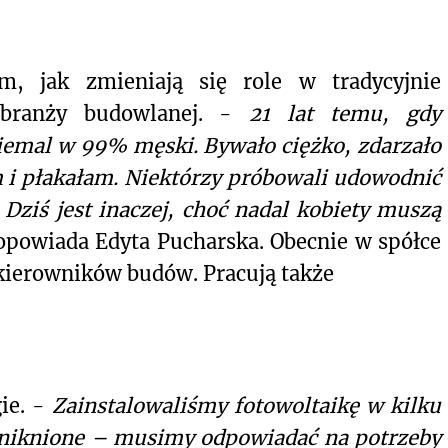
m, jak zmieniają się role w tradycyjnie
 branży budowlanej. -
21 lat temu, gdy
niemal w 99% męski. Bywało ciężko, zdarzało
 i płakałam. Niektórzy próbowali udowodnić
. Dziś jest inaczej, choć nadal kobiety muszą
opowiada Edyta Pucharska. Obecnie w spółce
y kierowników budów. Pracują także
ie. -
Zainstalowaliśmy fotowoltaikę w kilku
uniknione – musimy odpowiadać na potrzeby