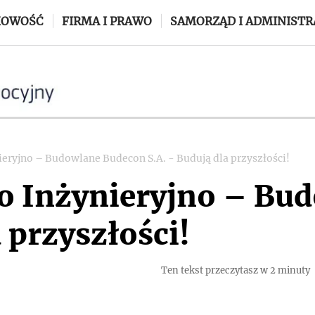
KOWOŚĆ
FIRMA I PRAWO
SAMORZĄD I ADMINISTR
eryjno – Budowlane Budecon S.A. - Budują dla przyszłości!
o Inżynieryjno – Bu
a przyszłości!
Ten tekst przeczytasz w 2 minuty