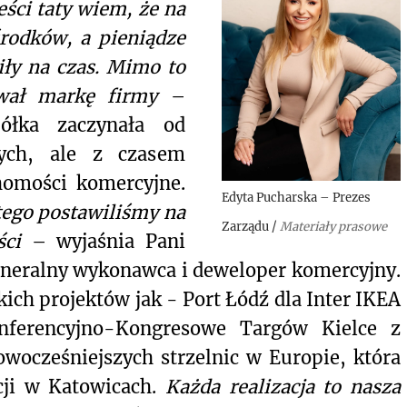
ści taty wiem, że na
środków, a pieniądze
iły na czas. Mimo to
wał markę firmy
–
ółka zaczynała od
nych, ale z czasem
chomości komercyjne.
Edyta Pucharska – Prezes
tego postawiliśmy na
Zarządu
/
Materiały prasowe
ści
– wyjaśnia Pani
generalny wykonawca i deweloper komercyjny.
kich projektów jak - Port Łódź dla Inter IKEA
nferencyjno-Kongresowe Targów Kielce z
wocześniejszych strzelnic w Europie, która
cji w Katowicach.
Każda realizacja to nasza